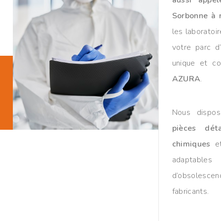
Sorbonne à r
les laboratoir
votre parc d’
unique et 
AZURA
.
Nous dispos
pièces dét
chimiques
et
adaptable
d’obsolescenc
fabricants.