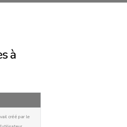
es à
ail créé par le
’utilisateur