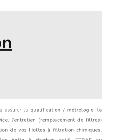
on
 assurer la
qualification / métrologie, la
ice, l’entretien (remplacement de filtres)
tion de vos Hottes à filtration chimiques,
lées hotte à charbon actif, ETRAF ou