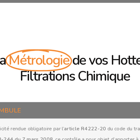
a
Métrologie
de vos Hott
Filtrations Chimique
MBULE
cité rendue obligatoire par l’
article R4222-20
du code du trav
8-244 du 7 mars 2008
, ce contrôle a pour objet d’apporter à l