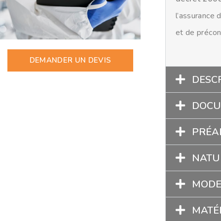
l’assurance 
et de précon
DEMANDER UN DEVIS
DESCR
DOCU
PRÉA
NATU
MODE
MATÉR