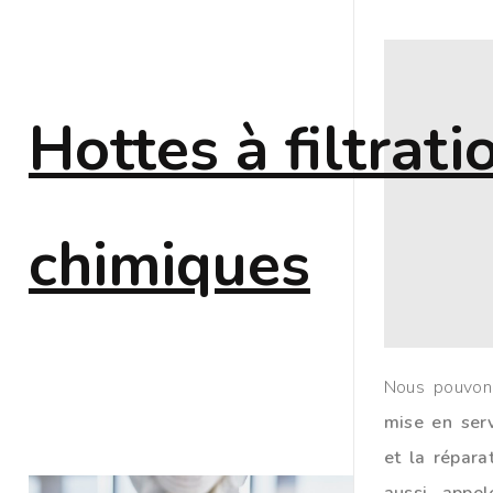
Hottes à filtrati
chimiques
Nous pouvons
mise en serv
et la répara
aussi appe