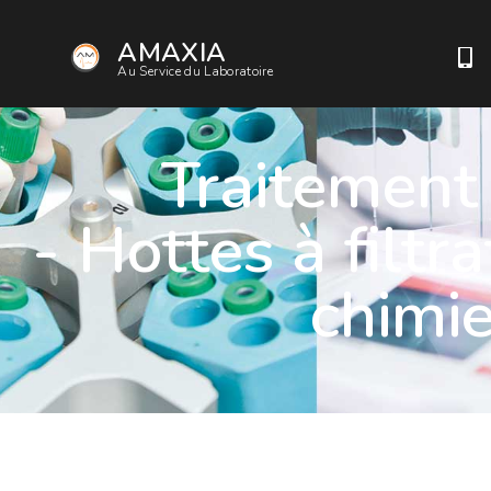
AMAXIA
Au Service du Laboratoire
Traitement 
- Hottes à filtr
chimie