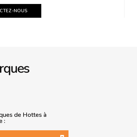
CTEZ-NOUS
rques
rques de Hottes à
e :