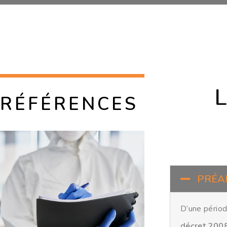
Réparation, maintenance, contrôle des hottes à filtration pour la chimie de laboratoire.
L
RÉFÉRENCES
PRÉA
D’une périodi
décret 200